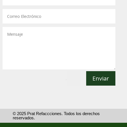
Enviar
=
5 + 15
© 2025 Prat Refaccciones. Todos los derechos
reservados.