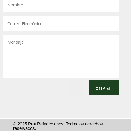
Enviar
=
1 + 5
© 2025 Prat Refaccciones. Todos los derechos
reservados.