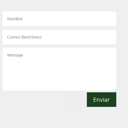
Enviar
=
6 + 6