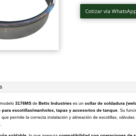
Cotizar vía WhatsAp
S
n modelo
3176MS
de
Betts Industries
es un
collar de soldadura (weld
 para escotillas/manholes, tapas y accesorios de tanque
. Su func
, que permite la correcta instalación y alineación de escotillas, válvulas
.
rbón soldable
, lo que asegura
compatibilidad con operaciones de s