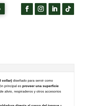
p
 collar)
diseñado para servir como
ión principal es
proveer una superficie
 de alivio, respiraderos y otros accesorios
oldadura directa al casco del tanque
y