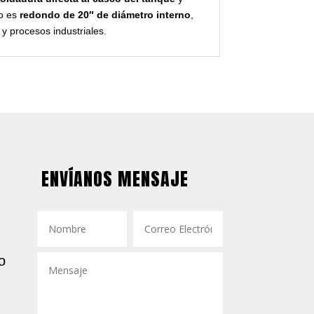
lo es
redondo de 20″ de diámetro interno
,
y procesos industriales.
ENVÍANOS MENSAJE
o