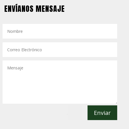
ENVÍANOS MENSAJE
Enviar
=
1 + 11