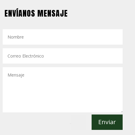
ENVÍANOS MENSAJE
Enviar
=
5 + 6