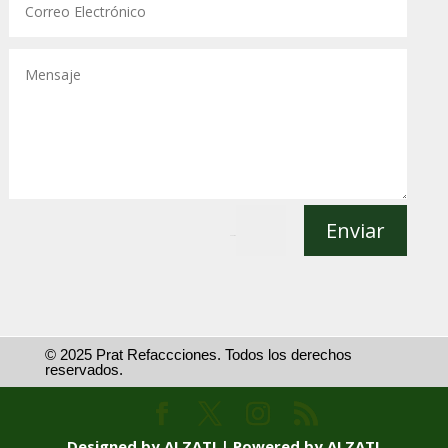
Enviar
=
11 + 13
© 2025 Prat Refaccciones. Todos los derechos
reservados.
Designed by ALZATI | Powered by ALZATI