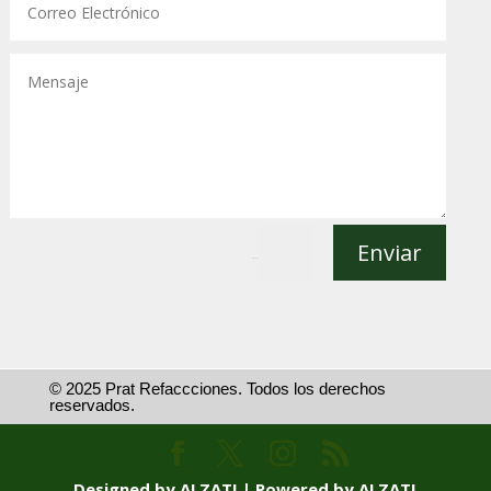
Enviar
=
13 + 13
© 2025 Prat Refaccciones. Todos los derechos
reservados.
Designed by ALZATI | Powered by ALZATI