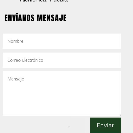
ENVÍANOS MENSAJE
Enviar
=
14 + 13