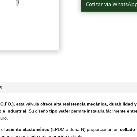
Cotizar vía WhatsAp
S
FO.FO.)
, esta válvula ofrece
alta resistencia mecánica, durabilidad y
o e industrial
. Su diseño
tipo wafer
permite instalarla fácilmente
entr
uro.
y el
asiento elastomérico
(EPDM o Buna-N) proporcionan un
sellado
fugas y asegurando una operación estable.