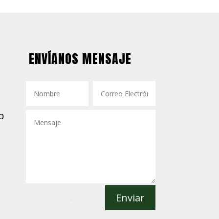
ENVÍANOS MENSAJE
o
Enviar
=
7 + 8