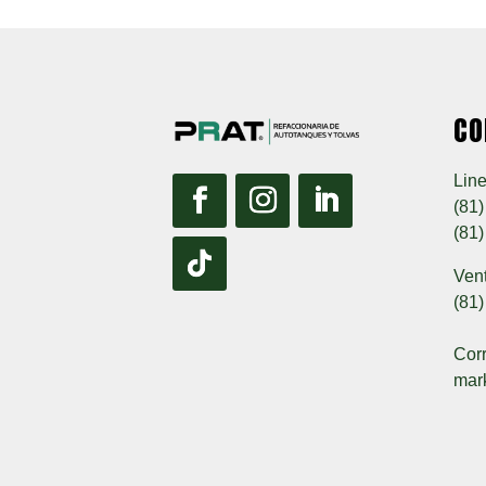
CO
Line
(81
(81
Ven
(81
Corr
mar