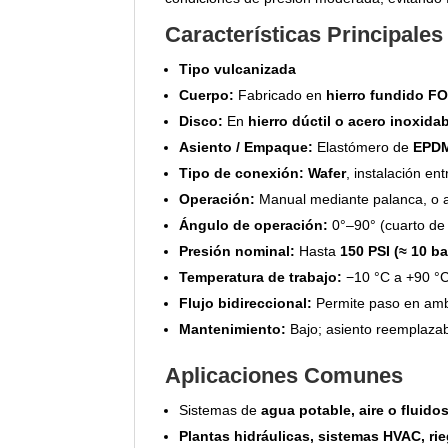
Características Principales
Tipo vulcanizada
Cuerpo:
Fabricado en
hierro fundido FO
Disco:
En
hierro dúctil o acero inoxida
Asiento / Empaque:
Elastómero de
EPDM
Tipo de conexión:
Wafer
, instalación en
Operación:
Manual mediante palanca, o a
Ángulo de operación:
0°–90° (cuarto de 
Presión nominal:
Hasta
150 PSI (≈ 10 ba
Temperatura de trabajo:
−10 °C a +90 °C 
Flujo bidireccional:
Permite paso en amb
Mantenimiento:
Bajo; asiento reemplazab
Aplicaciones Comunes
Sistemas de
agua potable, aire o fluido
Plantas hidráulicas, sistemas HVAC, rie