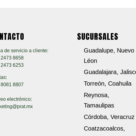
NTACTO
SUCURSALES
Guadalupe, Nuevo
a de servicio a cliente:
) 2473 8658
Léon
) 2473 6253
Guadalajara, Jalisc
tas:
Torreón, Coahuila
) 8081 8807
Reynosa,
eo electrónico:
Tamaulipas
keting@prat.mx
Córdoba, Veracruz
Coatzacoalcos,