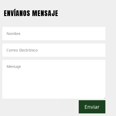
ENVÍANOS MENSAJE
Enviar
=
11 + 2