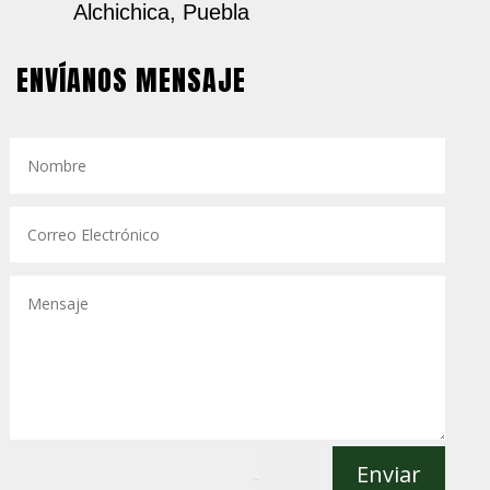
Alchichica, Puebla
ENVÍANOS MENSAJE
Enviar
=
7 + 9