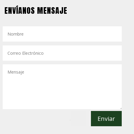
ENVÍANOS MENSAJE
Enviar
=
1 + 8