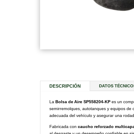
DESCRIPCIÓN
DATOS TÉCNICO
La
Bolsa de Aire SP558204-KP
es un compo
semirremolques, autotanques y equipos de c
adecuada del vehículo y asegurar una rodad
Fabricada con
caucho reforzado multicap
al desgaste y un desempeño confiable en si