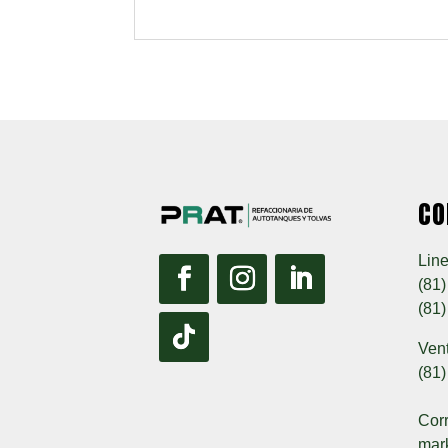
CO
Line
(81
(81
Ven
(81
Corr
mar