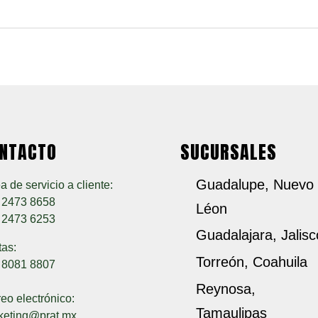
NTACTO
SUCURSALES
Guadalupe, Nuevo
a de servicio a cliente:
) 2473 8658
Léon
) 2473 6253
Guadalajara, Jalisc
tas:
Torreón, Coahuila
) 8081 8807
Reynosa,
eo electrónico:
Tamaulipas
keting@prat.mx