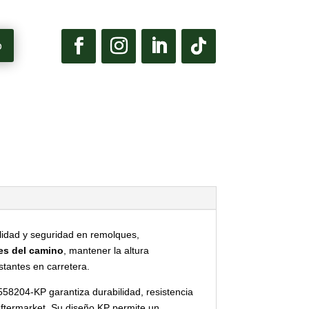
p
lidad y seguridad en remolques,
es del camino
, mantener la altura
tantes en carretera.
558204-KP garantiza durabilidad, resistencia
ftermarket. Su diseño KP permite un